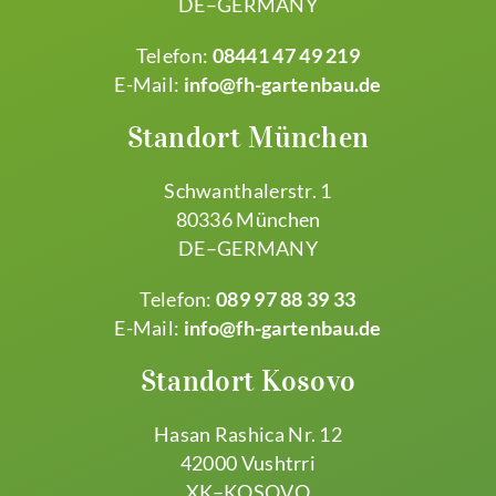
DE–GERMANY
Telefon:
08441 47 49 219
E-Mail:
info@fh-gartenbau.de
Standort München
Schwanthalerstr. 1
80336 München
DE–GERMANY
Telefon:
089 97 88 39 33
E-Mail:
info@fh-gartenbau.de
Standort Kosovo
Hasan Rashica Nr. 12
42000 Vushtrri
XK–KOSOVO