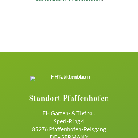
ANRUFEN

EMAIL
Standort Pfaffenhofen
FH Garten- & Tiefbau
Sperl-Ring 4
85276 Pfaffenhofen-Reisgang
DE–GERMANY